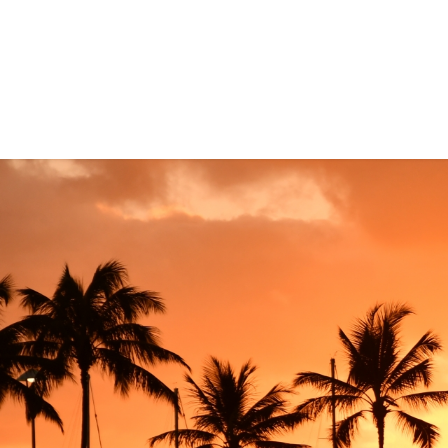
コ
ナ
ン
ビ
テ
ゲ
ン
ー
ツ
シ
に
ョ
移
ン
動
に
移
動