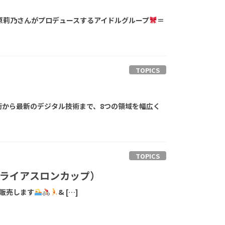
原莉乃さんがプロデュースするアイドルグループ
＝
TOPICS
から最新のデジタル技術まで、8つの領域を幅広く
TOPICS
ライアスロンカップ）
販売します
‍& […]