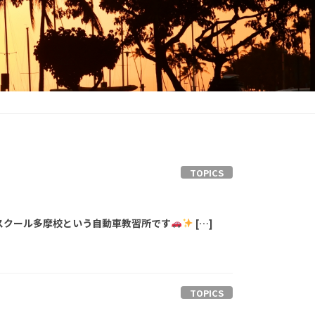
TOPICS
スクール多摩校という自動車教習所です
[…]
TOPICS