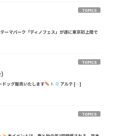
TOPICS
）
テーマパーク「ディノフェス」が遂に東京初上陸で
TOPICS
会）
トドッグ販売いたします
アルテ […]
TOPICS
本イベントは、春と秋の年2回開催される、日本