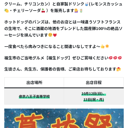
クリーム、チリコンカン）と自家製ドリンク
(
レモンスカッシュ
・チェリーソーダ
）を販売します
ホットドッグのバンズは、他のお店とは一味違うソフトフランス
の生地で、そこに酒蔵の地酒をブレンドした国産豚
100%
の絶品ソ
ーセージを挟んでいます
一度食べたら病みつきになること間違いなしですよ〜
福生市のご当地グルメ【福生ドッグ】ぜひご賞味ください
生徒さん、先生方、保護者の皆様、ご来店お待ちしております
出店場所
出店日程
10月12日(日)、
帝京八王子高等学校
13日(祝・月)