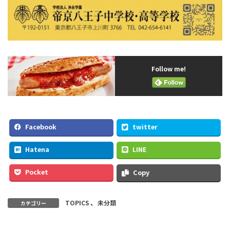
Follow me!
Facebook
twitter
Hatena
LINE
Pocket
Copy
TOPICS
、
未分類
カテゴリー