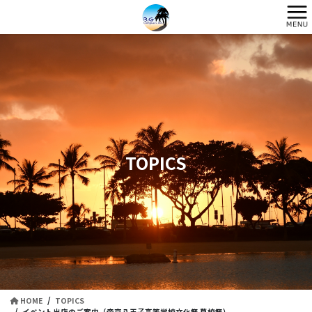
コ
ナ
ン
ビ
テ
ゲ
ン
ー
ツ
シ
に
ョ
移
ン
動
に
移
動
TOPICS
HOME
TOPICS
イベント出店のご案内（帝京八王子高等学校文化祭 蔦校祭）