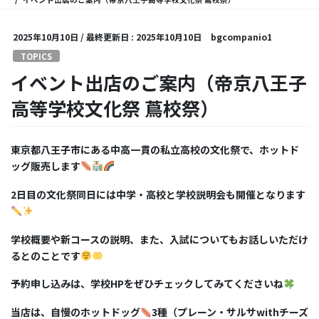
2025年10月10日
/ 最終更新日 :
2025年10月10日
bgcompanio1
TOPICS
イベント出店のご案内（帝京八王子
高等学校文化祭 蔦校祭）
東京都八王子市にある中高一貫の私立高校の文化祭で、ホットド
ッグ販売します
2
日目の文化祭同日には中学・高校と学校説明会も開催となります
学校概要や新コースの説明、また、入試についてもお話しいただけ
るとのことです
予約申し込みは、学校
HP
をぜひチェックしてみてくださいね
当店は、自慢のホットドッグ
3
種（プレーン・サルサ
with
チーズ