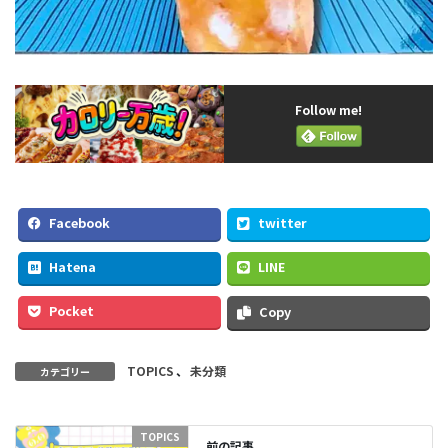
Follow me!
Facebook
twitter
Hatena
LINE
Pocket
Copy
TOPICS
、
未分類
カテゴリー
TOPICS
前の記事