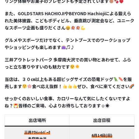
リング体験やお菓子のプレゼントも予定されています
また、GOLDSTARS HACHIOJIやBEYOND Hachiojiによる鍛えら
れた美体披露、こどもボディビル、垂直跳び測定会など、ユニーク
なスポーツ企画も盛りだくさん
グルメやスポーツだけでなく、テントブースでのワークショップ
やショッピングも楽しめます
♫♪
三井アウトレットパーク 多摩南大沢での買い物とあわせて、ふら
っと立ち寄りやすいのも魅力です
当店は、３０㎝以上もある超ビッグサイズの恐竜ドッグ
を販
売します
食べ応え抜群！
ぜひ、食べに来てください
せっかくのおいしい食事、カロリーなんて気にしたくないですよ
ね？
皆様のご来場、心よりお待ちしております☺☀
出店場所
出店日程
三井ｱｳﾄﾚｯﾄﾊﾟｰｸ
6月14日(日)
多摩南大沢