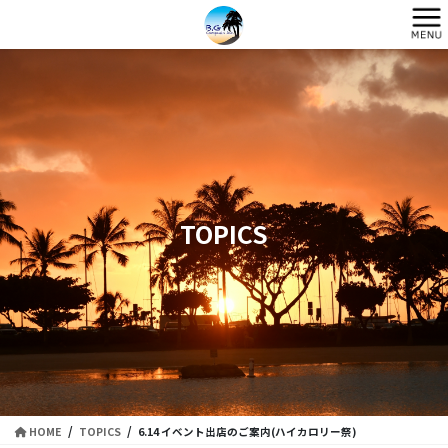
コ
ナ
ン
ビ
テ
ゲ
ン
ー
ツ
シ
に
ョ
移
ン
動
に
移
動
TOPICS
HOME
TOPICS
6.14 イベント出店のご案内(ハイカロリー祭)