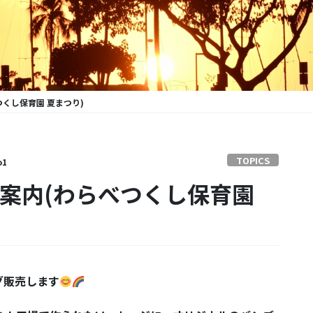
つくし保育園 夏まつり)
TOPICS
o1
のご案内(わらべつくし保育園
グ販売します