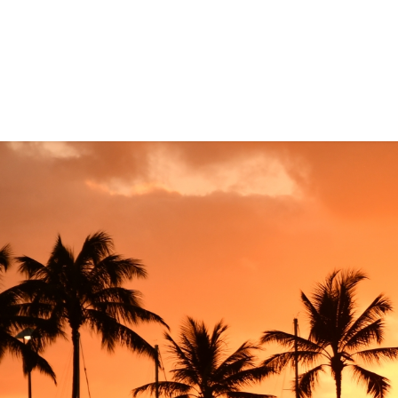
コ
ナ
ン
ビ
テ
ゲ
ン
ー
ツ
シ
に
ョ
移
ン
動
に
移
動