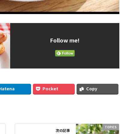
Follow me!
Hatena
Pocket
Copy
TOPICS
次の記事