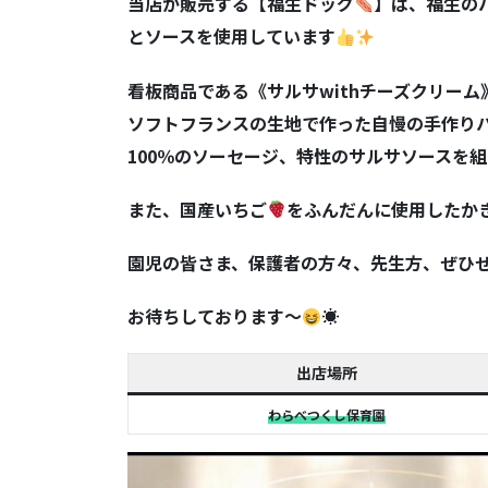
当店が販売する【福生ドッグ
】は、福生の
とソースを使用しています
看板商品である《サルサwithチーズクリー
ソフトフランスの生地で作った自慢の手作り
100％のソーセージ、特性のサルサソースを
また、国産いちご
をふんだんに使用したか
園児の皆さま、保護者の方々、先生方、ぜひ
お待ちしております～
☀
出店場所
わらべつくし保育園