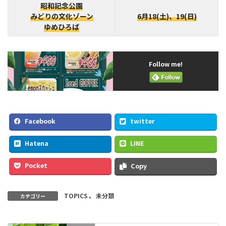
昭和記念公園
みどりの文化ゾーン
6月18(土)、19(日)
ゆめひろば
Follow me!
Facebook
twitter
Hatena
LINE
Pocket
Copy
TOPICS
、
未分類
カテゴリー