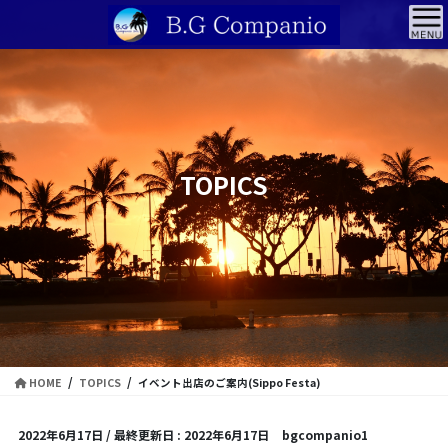
コ
ナ
ン
ビ
テ
ゲ
ン
ー
ツ
シ
に
ョ
移
ン
動
に
TOPICS
移
動
HOME
TOPICS
イベント出店のご案内(Sippo Festa)
2022年6月17日
/ 最終更新日 :
2022年6月17日
bgcompanio1