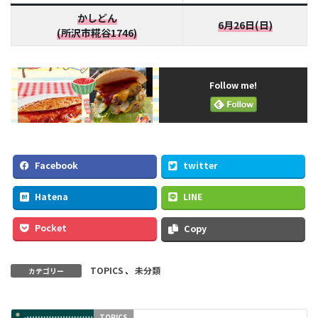
かしどん
6月26日(日)
(所沢市糀谷1746)
Follow me!
Facebook
twitter
Hatena
LINE
Pocket
Copy
TOPICS
、
未分類
カテゴリー
TOPICS