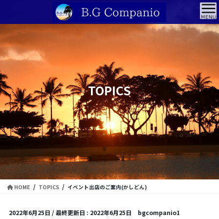
コ
ナ
ン
ビ
テ
ゲ
ン
ー
ツ
シ
に
ョ
移
ン
動
に
TOPICS
移
動
HOME
TOPICS
イベント出店のご案内(かしどん)
2022年6月25日
/ 最終更新日 :
2022年6月25日
bgcompanio1