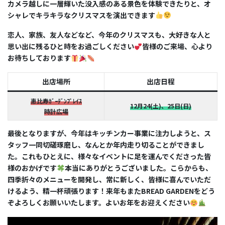
カメラ越しに一層輝いた没入感のある景色を体験できたりと、オ
シャレでキラキラなクリスマスを演出できます
恋人、家族、友人などなど、今年のクリスマスも、大好きな人と
思い出に残るひと時をお過ごしください
皆様のご来場、心より
お待ちしております
出店場所
出店日程
恵比寿ｶﾞｰﾃﾞﾝﾌﾟﾚｲｽ
12月24(土)、25日(日)
時計広場
最後となりますが、今年はキッチンカー事業に注力しようと、ス
タッフ一同切磋琢磨し、なんとか年内走り切ることができまし
た。これもひとえに、様々なイベントに足を運んでくださった皆
様のおかげです
本当にありがとうございました。こらからも、
四季折々のメニューを開発し、常に新しく、皆様に喜んでいただ
けるよう、精一杯頑張ります！来年もまたBREAD GARDENをどう
ぞよろしくお願いいたします。よいお年をお迎えください