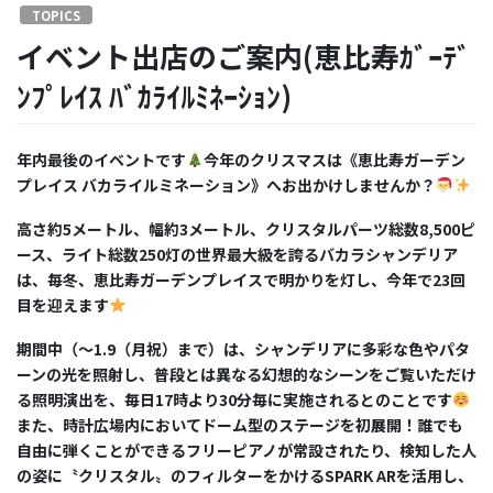
TOPICS
イベント出店のご案内(恵比寿ｶﾞｰﾃﾞ
ﾝﾌﾟﾚｲｽ ﾊﾞｶﾗｲﾙﾐﾈｰｼｮﾝ)
年内最後のイベントです
今年のクリスマスは《恵比寿ガーデン
プレイス
バカライルミネーション》へお出かけしませんか？
高さ約
5
メートル、幅約
3
メートル、クリスタルパーツ総数
8,500
ピ
ース、ライト総数
250
灯の世界最大級を誇るバカラシャンデリア
は、毎冬、恵比寿ガーデンプレイスで明かりを灯し、今年で
23
回
目を迎えます
期間中（〜
1.9
（月祝）まで）は、シャンデリアに多彩な色やパタ
ーンの光を照射し、普段とは異なる幻想的なシーンをご覧いただけ
る照明演出を、毎日
17
時より
30
分毎に実施されるとのことです
また、時計広場内においてドーム型のステージを初展開！誰でも
自由に弾くことができるフリーピアノが常設されたり、検知した人
の姿に〝クリスタル〟のフィルターをかける
SPARK AR
を活用し、