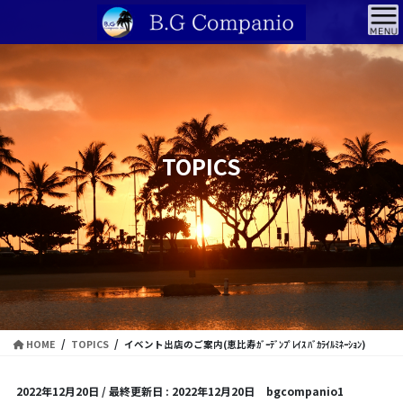
コ
ナ
ン
ビ
テ
ゲ
ン
ー
ツ
シ
に
ョ
移
ン
動
に
TOPICS
移
動
HOME
TOPICS
イベント出店のご案内(恵比寿ｶﾞｰﾃﾞﾝﾌﾟﾚｲｽ ﾊﾞｶﾗｲﾙﾐﾈｰｼｮﾝ)
2022年12月20日
/ 最終更新日 :
2022年12月20日
bgcompanio1