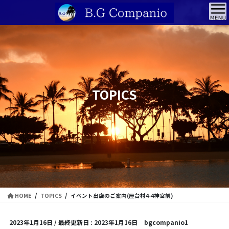
コ
ナ
ン
ビ
テ
ゲ
ン
ー
ツ
シ
に
ョ
移
ン
動
に
TOPICS
移
動
HOME
TOPICS
イベント出店のご案内(屋台村4-4神宮前)
2023年1月16日
/ 最終更新日 :
2023年1月16日
bgcompanio1