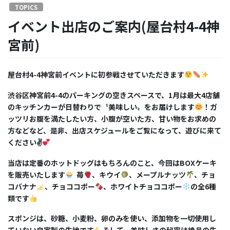
TOPICS
イベント出店のご案内(屋台村4-4神
宮前)
屋台村
4-4
神宮前イベントに初参戦させていただきます
渋谷区神宮前
4-4
のパーキングの空きスペースで、
1
月は最大
4
店舗
のキッチンカーが日替わりで〝美味しい〟をお届けします
！ガ
ッツリお腹を満たしたい方、小腹が空いた方、甘い物をお求めの
方などなど、是非、出店スケジュールをご覧になって、遊びに来て
ください
✌
当店は定番のホットドッグはもちろんのこと、今回は
BOX
ケーキ
を販売いたします
苺
、キウイ
、メープルナッツ
、チョ
コバナナ
、チョココポー
、ホワイトチョココポー
の全
6
種
類です
スポンジは、砂糖、小麦粉、卵のみを使い、添加物を一切使用し