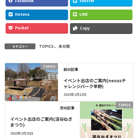
Facebook
twitter
Hatena
LINE
Pocket
Copy
TOPICS
、
未分類
カテゴリー
TOPICS
前の記事
イベント出店のご案内(nexusチ
ャレンジパーク早野)
2023年1月12日
TOPICS
次の記事
イベント出店のご案内(深谷ねぎ
まつり)
2023年1月25日