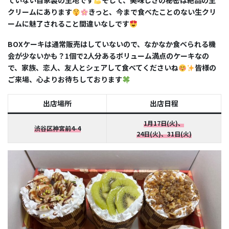
ていない自家製の生地です
そして、美味しさの秘密は絶品の生
クリームにあります
きっと、今まで食べたことのない生クリ
ームに魅了されること間違いなしです
BOXケーキは通常販売はしていないので、なかなか食べられる機
会が少ないかも？1個で2人分あるボリューム満点のケーキなの
で、家族、恋人、友人とシェアして食べてくださいね
皆様の
ご来場、心よりお待ちしております
出店場所
出店日程
1月17日(火)、
渋谷区神宮前4-4
24日(火)、31日(火)