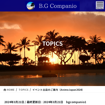
コ
ナ
ン
ビ
テ
ゲ
ン
ー
ツ
シ
に
ョ
移
ン
動
に
TOPICS
移
動
HOME
TOPICS
イベント出店のご案内（AnimeJapan2024）
2024年3月21日
/ 最終更新日 :
2024年3月21日
bgcompanio1