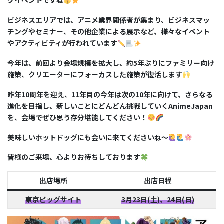
グイベントですね
ビジネスエリアでは、アニメ業界関係者が集まり、ビジネスマッ
チングやセミナー、その他企業による展示など、様々なイベント
やアクティビティが行われています
今年は、前回より会場規模を拡大し、約
5
年ぶりにファミリー向け
施策、クリエーターにフォーカスした施策が復活します
昨年
10
周年を迎え、
11
年目の今年は次の
10
年に向けて、さらなる
進化を目指し、新しいことにどんどん挑戦していく
AnimeJapan
を、会場でぜひ思う存分堪能してください！
美味しいホットドッグにも会いに来てくださいね〜
皆様のご来場、心よりお待ちしております
出店場所
出店日程
東京ビッグサイト
3月23日(土)、24日(日)