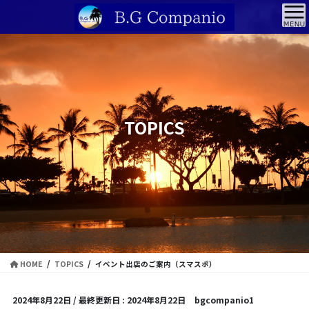
コ
ナ
ン
ビ
テ
ゲ
ン
ー
ツ
シ
に
ョ
移
ン
動
に
TOPICS
移
動
HOME
TOPICS
イベント出店のご案内（スマスポ）
2024年8月22日
/ 最終更新日 :
2024年8月22日
bgcompanio1