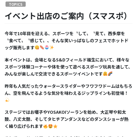
TOPICS
イベント出店のご案内（スマスポ）
今年で
10
年目を迎える、スポーツを〝して〟〝見て〟西多摩を
〝食べて〟〝感じて〟、そんな笑いっぱなしのフェスでホットド
ッグ販売します
本イベントは、会場となる
S&D
フィールド福生において、様々な
スポーツ体験コーナーや体を使って遊べるスポーツ玩具を通して、
みんなが楽しんで交流できるスポーツイベントです
昨年も人気だったウォータースライダーやフワフワドームはもちろ
ん、空を飛んでるような気分を味わえるジップラインも初登場！
ステージではお囃子や
YOSAKOI
ソーランを始め、大正琴や和太
鼓、八丈太鼓、そしてタヒチアンダンスなどのダンスショーが熱
く繰り広げられます