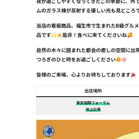
夜が過ごしやすくなってきたこの季節に、外
ムのガラス棟が反射する優しい光も見どころ
当店の看板商品、福生市で生まれた
B
級グルメ
品です
是非！食べに来てくださいね
自然の木々に囲まれた都会の癒しの空間に出
つろぎのひと時をお過ごしください
皆様のご来場、心よりお待ちしております
出店場所
東京国際フォーラム
地上広場