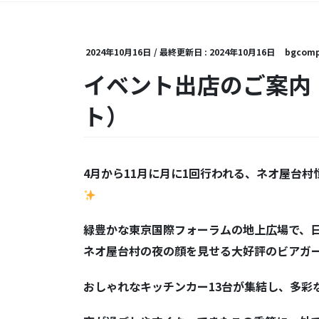
2024年10月16日
/ 最終更新日 :
2024年10月16日
bgcomp
イベント出店のご案内
ト）
4
月から
11
月に月に
1
回行われる、ネオ屋台村
緑豊かな東京国際フォーラムの地上広場で、
ネオ屋台村の夜の顔を見せる大好評のビアガ
おしゃれなキッチンカー
13
台が集結し、多彩