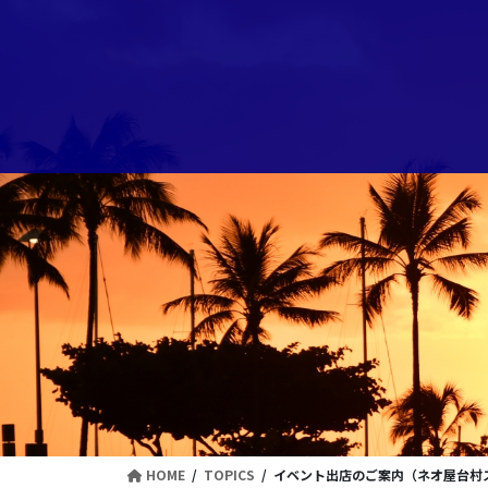
コ
ナ
ン
ビ
テ
ゲ
ン
ー
ツ
シ
に
ョ
移
ン
動
に
移
動
HOME
TOPICS
イベント出店のご案内（ネオ屋台村