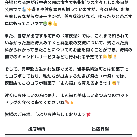
会場となる旭が丘中央公園は市内でも指折りの広々とした多目的
公園です
遊具や健康器具も揃っていますが、今の時期、紅葉
を楽しみながらウォーキング、落ち葉遊びなど、ゆったりと過ごす
にはもってこいです
また、当店が出店する前日の〈前夜祭〉では、これまで知られて
いなかった童謡詩人みすゞと巽聖歌の交流について、残された資
料からわかってきたことについてのお話を聞くことができ、詩碑の
前でのキャンドルサービスなども行われる予定です
そして、異聖歌の生まれ故郷である、岩手県紫波町とは和菓子で
もコラボしており、私たちが出店するたきび祭の〈本祭〉では、
模擬店でこのコラボ和菓子「まん福」も買えるようです
近くにお住まいの方は是非、まん福と美味しいあつあつのホット
ドッグを食べに来てくださいね
皆様のご来場、心よりお待ちしております
出店場所
出店日程