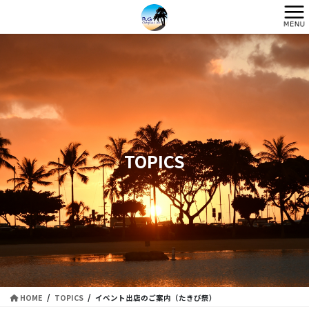
コ
ナ
ン
ビ
テ
ゲ
ン
ー
ツ
シ
に
ョ
移
ン
動
に
移
動
TOPICS
HOME
TOPICS
イベント出店のご案内（たきび祭）