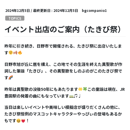
2024年12月5日
/ 最終更新日 :
2024年12月5日
bgcompanio1
TOPICS
イベント出店のご案内（たきび祭）
昨年に引き続き、日野市で開催される、たきび祭に出店いたしま
す
日野市旭が丘に居を構え、この地でその生涯を終えた異聖歌が作
詞した筆謡「たきび」、その異聖歌をしのぶのがこのたきび祭で
す
昨年は異聖歌の没後
50
年にもあたります
この童謡は現在、
JR
豊田駅の発着の曲にもなっています
♫♩
当日は楽しいイベントや美味しい模擬店が盛りだくさんの他に、
たきび祭恒例のマスコットキャラクターやっぴぃの登場もあるか
もです
！