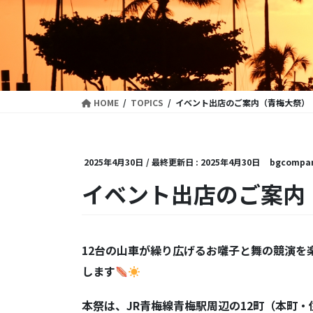
HOME
TOPICS
イベント出店のご案内（青梅大祭）
2025年4月30日
/ 最終更新日 :
2025年4月30日
bgcompa
イベント出店のご案内
12
台の山車が繰り広げるお囃子と舞の競演を
します
本祭は、
JR
青梅線青梅駅周辺の
12
町（本町・