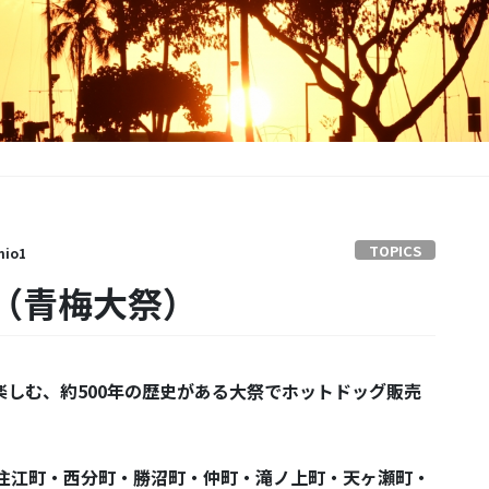
TOPICS
nio1
（青梅大祭）
楽しむ、約
500
年の歴史がある大祭でホットドッグ販売
住江町・西分町・勝沼町・仲町・滝ノ上町・天ヶ瀬町・