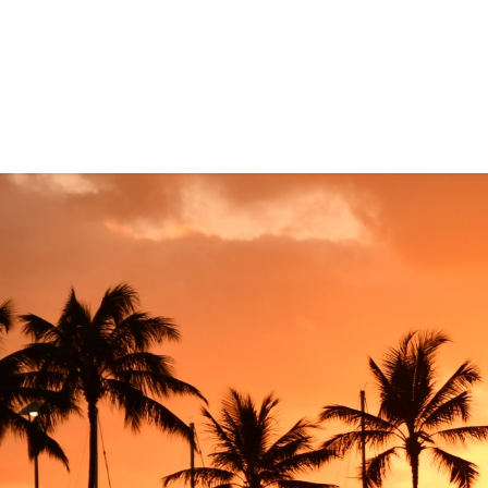
コ
ナ
ン
ビ
テ
ゲ
ン
ー
ツ
シ
に
ョ
移
ン
動
に
移
動