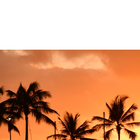
コ
ナ
ン
ビ
テ
ゲ
ン
ー
ツ
シ
に
ョ
移
ン
動
に
移
動