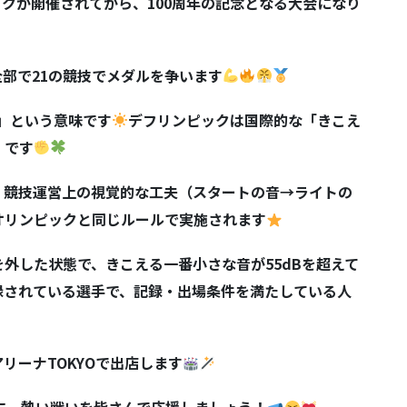
ックが開催されてから、
100
周年の記念となる大会になり
全部で
21
の競技でメダルを争います
」という意味です
デフリンピックは国際的な「きこえ
」です
、競技運営上の視覚的な工夫（スタートの音
→
ライトの
オリンピックと同じルールで実施されます
を外した状態で、きこえる一番小さな音が
55dB
を超えて
録されている選手で、記録・出場条件を満たしている人
アリーナ
TOKYO
で出店します