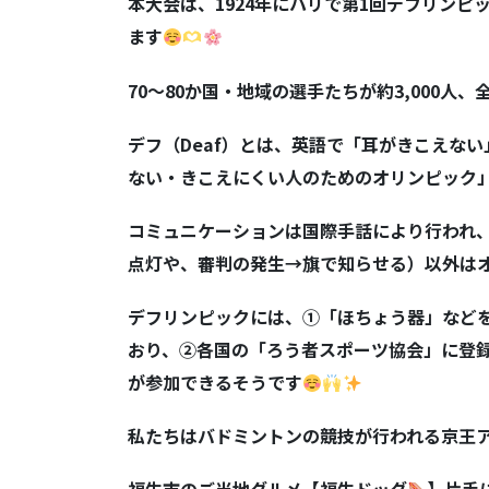
本大会は、
1924
年にパリで第
1
回デフリンピ
ます
70
～
80
か国・地域の選手たちが約
3,000
人、
デフ（
Deaf
）とは、英語で「耳がきこえない
ない・きこえにくい人のためのオリンピック
コミュニケーションは国際手話により行われ
点灯や、審判の発生
→
旗で知らせる）以外は
デフリンピックには、①「ほちょう器」など
おり、②各国の「ろう者スポーツ協会」に登
が参加できるそうです
私たちはバドミントンの競技が行われる京王